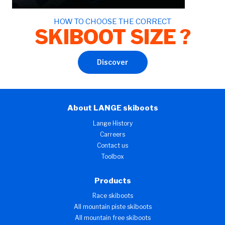
HOW TO CHOOSE THE CORRECT
SKIBOOT SIZE ?
Discover
About LANGE skiboots
Lange History
Carreers
Contact us
Toolbox
Products
Race skiboots
All mountain piste skiboots
All mountain free skiboots